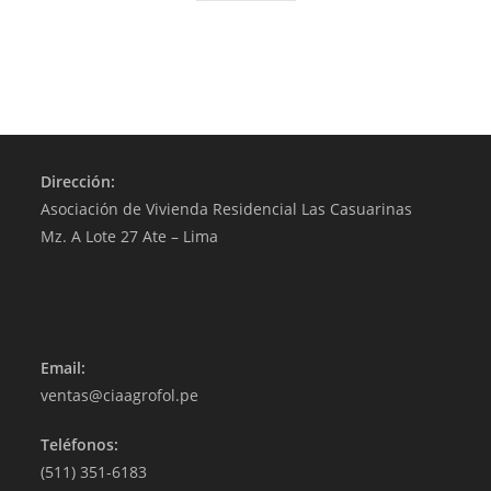
Dirección:
Asociación de Vivienda Residencial Las Casuarinas
Mz. A Lote 27 Ate – Lima
Email:
ventas@ciaagrofol.pe
Teléfonos:
(511) 351-6183